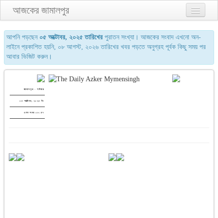
আজকের জামালপুর
প্রথম পাতা
আপনি পড়ছেন
০৫ অক্টোবর, ২০২৫ তারিখের
পুরাতন সংখ্যা। আজকের সংবাদ এখনো অন-
লাইনে প্রকাশিত হয়নি, ০৮ আগস্ট, ২০২৬ তারিখের খবর পড়তে অনুগ্রহ পূর্বক কিছু সময় পর
২য় পাতা
আবার ভিজিট করুন।
৩য় পাতা
শেষের পাতা
জামালপুর - শনিবার
০৫ অক্টোবর, ২০২৫ ইং
আমাদের সম্পর্কে
এখন সময় ০৮:৪৭
যোগাযোগ
পুরাতন সংখ্যা