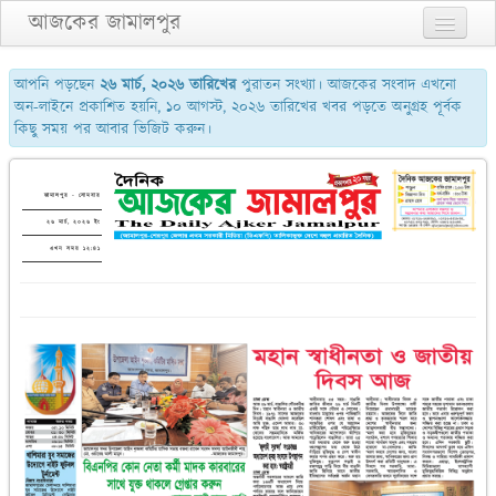
আজকের জামালপুর
প্রথম পাতা
আপনি পড়ছেন
২৬ মার্চ, ২০২৬ তারিখের
পুরাতন সংখ্যা। আজকের সংবাদ এখনো
অন-লাইনে প্রকাশিত হয়নি, ১০ আগস্ট, ২০২৬ তারিখের খবর পড়তে অনুগ্রহ পূর্বক
২য় পাতা
কিছু সময় পর আবার ভিজিট করুন।
৩য় পাতা
শেষের পাতা
জামালপুর - সোমবার
২৬ মার্চ, ২০২৬ ইং
আমাদের সম্পর্কে
এখন সময় ১২:৪১
যোগাযোগ
পুরাতন সংখ্যা