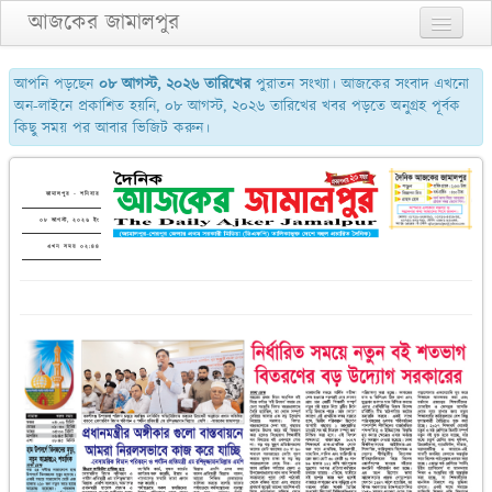
আজকের জামালপুর
প্রথম পাতা
আপনি পড়ছেন
০৮ আগস্ট, ২০২৬ তারিখের
পুরাতন সংখ্যা। আজকের সংবাদ এখনো
অন-লাইনে প্রকাশিত হয়নি, ০৮ আগস্ট, ২০২৬ তারিখের খবর পড়তে অনুগ্রহ পূর্বক
২য় পাতা
কিছু সময় পর আবার ভিজিট করুন।
৩য় পাতা
শেষের পাতা
জামালপুর - শনিবার
০৮ আগস্ট, ২০২৬ ইং
আমাদের সম্পর্কে
এখন সময় ০২:৪৪
যোগাযোগ
পুরাতন সংখ্যা