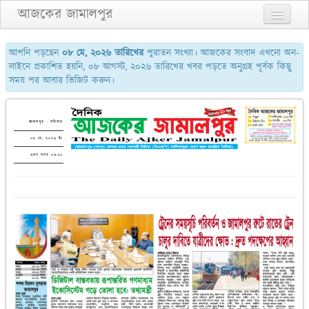
আজকের জামালপুর
প্রথম পাতা
আপনি পড়ছেন
০৮ মে, ২০২৬ তারিখের
পুরাতন সংখ্যা। আজকের সংবাদ এখনো অন-
লাইনে প্রকাশিত হয়নি, ০৮ আগস্ট, ২০২৬ তারিখের খবর পড়তে অনুগ্রহ পূর্বক কিছু
২য় পাতা
সময় পর আবার ভিজিট করুন।
৩য় পাতা
শেষের পাতা
জামালপুর - শনিবার
০৮ মে, ২০২৬ ইং
আমাদের সম্পর্কে
এখন সময় ০৬:১০
যোগাযোগ
পুরাতন সংখ্যা