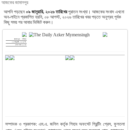
আজকের জামালপুর
প্রথম পাতা
আপনি পড়ছেন
০৯ জানুয়ারি, ২০২৬ তারিখের
পুরাতন সংখ্যা। আজকের সংবাদ এখনো
২য় পাতা
অন-লাইনে প্রকাশিত হয়নি, ০৮ আগস্ট, ২০২৬ তারিখের খবর পড়তে অনুগ্রহ পূর্বক
৩য় পাতা
কিছু সময় পর আবার ভিজিট করুন।
শেষের পাতা
আমাদের সম্পর্কে
যোগাযোগ
জামালপুর - শনিবার
পুরাতন সংখ্যা
০৯ জানুয়ারি, ২০২৬ ইং
এখন সময় ১১:৪৪
সম্পাদক ও প্রকাশক: এম.এ. জলিল কর্তৃক শিহাব অফসেট প্রিন্টিং প্রেস, ফুলতলা