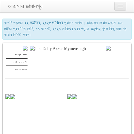
আজকের জামালপুর
প্রথম পাতা
আপনি পড়ছেন
২২ অক্টোবর, ২০২৫ তারিখের
পুরাতন সংখ্যা। আজকের সংবাদ এখনো অন-
লাইনে প্রকাশিত হয়নি, ০৯ আগস্ট, ২০২৬ তারিখের খবর পড়তে অনুগ্রহ পূর্বক কিছু সময় পর
২য় পাতা
আবার ভিজিট করুন।
৩য় পাতা
শেষের পাতা
জামালপুর - রবিবার
২২ অক্টোবর, ২০২৫ ইং
আমাদের সম্পর্কে
এখন সময় ০৫:১১
যোগাযোগ
পুরাতন সংখ্যা