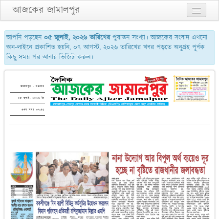
আজকের জামালপুর
প্রথম পাতা
আপনি পড়ছেন
০৫ জুলাই, ২০২৬ তারিখের
পুরাতন সংখ্যা। আজকের সংবাদ এখনো
অন-লাইনে প্রকাশিত হয়নি, ০৭ আগস্ট, ২০২৬ তারিখের খবর পড়তে অনুগ্রহ পূর্বক
২য় পাতা
কিছু সময় পর আবার ভিজিট করুন।
৩য় পাতা
শেষের পাতা
জামালপুর - শুক্রবার
০৫ জুলাই, ২০২৬ ইং
আমাদের সম্পর্কে
এখন সময় ০৭:৪১
যোগাযোগ
পুরাতন সংখ্যা