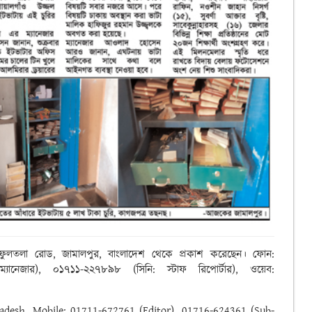
রে ফুলতলা রোড, জামালপুর, বাংলাদেশ থেকে প্রকাশ করেছেন। ফোন:
নেজার), ০১৭১১-২২৭৮৯৮ (সিনি: স্টাফ রিপোর্টার), ওয়েব:
ngladesh. Mobile: 01711-672761 (Editor), 01716-624361 (Sub-