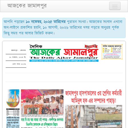
আজকের জামালপুর
প্রথম পাতা
আপনি পড়ছেন
১০ নভেম্বর, ২০২৫ তারিখের
পুরাতন সংখ্যা। আজকের সংবাদ এখনো
অন-লাইনে প্রকাশিত হয়নি, ১০ আগস্ট, ২০২৬ তারিখের খবর পড়তে অনুগ্রহ পূর্বক
২য় পাতা
কিছু সময় পর আবার ভিজিট করুন।
৩য় পাতা
শেষের পাতা
জামালপুর - সোমবার
১০ নভেম্বর, ২০২৫ ইং
আমাদের সম্পর্কে
এখন সময় ১০:৫৬
যোগাযোগ
পুরাতন সংখ্যা