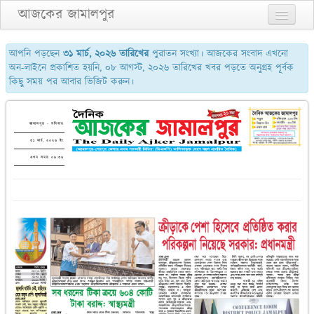
আজকের জামালপুর
প্রথম পাতা
আপনি পড়ছেন
৩১ মার্চ, ২০২৬ তারিখের
পুরাতন সংখ্যা। আজকের সংবাদ এখনো
অন-লাইনে প্রকাশিত হয়নি, ০৮ আগস্ট, ২০২৬ তারিখের খবর পড়তে অনুগ্রহ পূর্বক
২য় পাতা
কিছু সময় পর আবার ভিজিট করুন।
৩য় পাতা
শেষের পাতা
জামালপুর - শনিবার
৩১ মার্চ, ২০২৬ ইং
আমাদের সম্পর্কে
এখন সময় ০৯:৩৬
যোগাযোগ
পুরাতন সংখ্যা