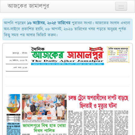
আজকের জামালপুর
প্রথম পাতা
আপনি পড়ছেন
১৬ অক্টোবর, ২০২৫ তারিখের
পুরাতন সংখ্যা। আজকের সংবাদ এখনো
অন-লাইনে প্রকাশিত হয়নি, ০৮ আগস্ট, ২০২৬ তারিখের খবর পড়তে অনুগ্রহ পূর্বক
২য় পাতা
কিছু সময় পর আবার ভিজিট করুন।
৩য় পাতা
শেষের পাতা
জামালপুর - শনিবার
১৬ অক্টোবর, ২০২৫ ইং
আমাদের সম্পর্কে
এখন সময় ১১:৩৪
যোগাযোগ
পুরাতন সংখ্যা