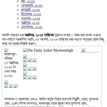
মার্চ, ২০২৬
ফেব্রুয়ারি, ২০২৬
জানুয়ারি, ২০২৬
ডিসেম্বর, ২০২৫
নভেম্বর, ২০২৫
অক্টোবর, ২০২৫
সেপ্টেম্বর, ২০২৫
আপনি পড়ছেন
১৭ অক্টোবর, ২০২৫ তারিখের
পুরাতন সংখ্যা। আজকের সংবাদ এখনো
অন-লাইনে প্রকাশিত হয়নি, ০৮ আগস্ট, ২০২৬ তারিখের খবর পড়তে অনুগ্রহ পূর্বক কিছু
সময় পর আবার ভিজিট করুন।
জামালপুর -
শনিবার
১৭ অক্টোবর,
২০২৫ ইং
এখন সময়
১০:৩১
সম্পাদক ও প্রকাশক: এম.এ. জলিল কর্তৃক শিহাব অফসেট প্রিন্টিং প্রেস, ফুলতলা
রোড, (রেল স্টেশন সংলগ্ন), জামালপুর থেকে মুদ্রণ করে ফুলতলা রোড,