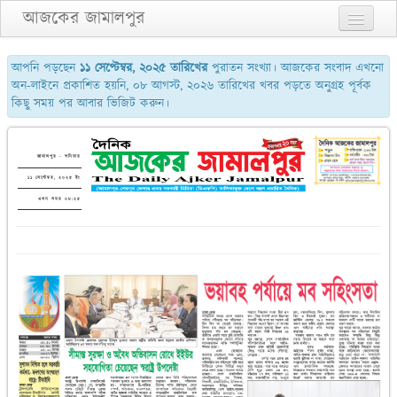
আজকের জামালপুর
প্রথম পাতা
আপনি পড়ছেন
১১ সেপ্টেম্বর, ২০২৫ তারিখের
পুরাতন সংখ্যা। আজকের সংবাদ এখনো
অন-লাইনে প্রকাশিত হয়নি, ০৮ আগস্ট, ২০২৬ তারিখের খবর পড়তে অনুগ্রহ পূর্বক
২য় পাতা
কিছু সময় পর আবার ভিজিট করুন।
৩য় পাতা
শেষের পাতা
জামালপুর - শনিবার
১১ সেপ্টেম্বর, ২০২৫ ইং
আমাদের সম্পর্কে
এখন সময় ০৮:২৫
যোগাযোগ
পুরাতন সংখ্যা