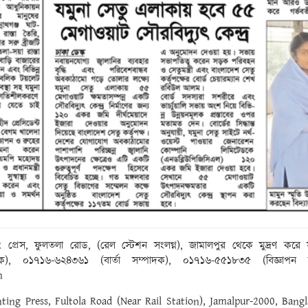
ং প্রেস, ফুলতলা রোড, (রেল স্টেশন সংলগ্ন), জামালপুর থেকে মুদ্রণ ক
০১৭১৬-৬২৪৩৬১ (বার্তা সম্পাদক), ০১৭১৬-৫৫১৮৩৫ (বিজ্ঞাপন ম্যা
m
inting Press, Fultola Road (Near Rail Station), Jamalpur-2000, Ba