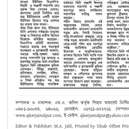
সম্পাদক ও প্রকাশক: এম.এ. জলিল কর্তৃক শিহাব অফসেট প্রিন্টি
০৯৮১-৬২০৫৪, ৬৪০৬৬, মোবাইল: ০১৭১১-৬৭২৭৬১ (সম্পাদক), 
www.ajkerjamalpur.com, ই-মেইল: ajkerjamalpur@yahoo.co
Editor & Publisher: M.A. Jalil, Printed by Sihab Offset Pr